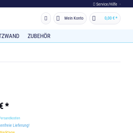
Service/Hilfe
Mein Konto
0,00 € *
TZWAND
ZUBEHÖR
€ *
 Versandkosten
nfreie Lieferung!
 Werktage